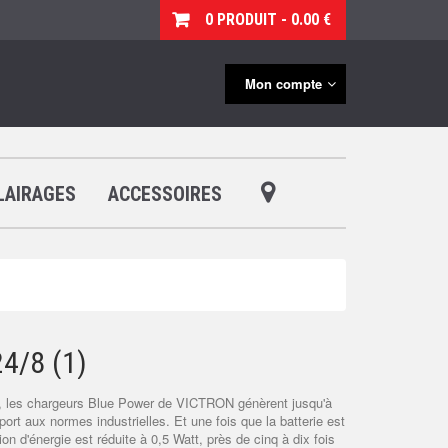
0 PRODUIT - 0.00 €
Mon compte
LAIRAGES
ACCESSOIRES
24/8 (1)
%, les chargeurs Blue Power de VICTRON génèrent jusqu'à
port aux normes industrielles. Et une fois que la batterie est
 d'énergie est réduite à 0,5 Watt, près de cinq à dix fois