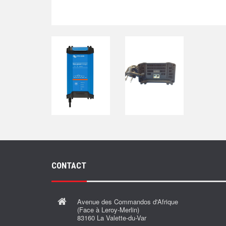
CONTACT
Avenue des Commandos d'Afrique
(Face à Leroy-Merlin)
83160 La Valette-du-Var