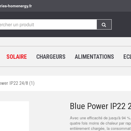
ries-homenergy.fr
SOLAIRE
CHARGEURS
ALIMENTATIONS
EC
ower IP22 24/8 (1)
Blue Power IP22 
Avec une efficacité de jusqu'à 94 
quatre fois moins de chaleur par rap
entièrement chargée, la consommation