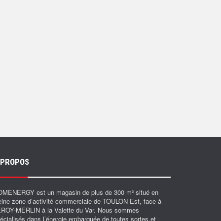
 PROPOS
MENERGY est un magasin de plus de 300 m² situé en
eine zone d’activité commerciale de TOULON Est, face à
ROY-MERLIN à la Valette du Var. Nous sommes
écialisés dans l’énergie embarquée de toutes sortes et