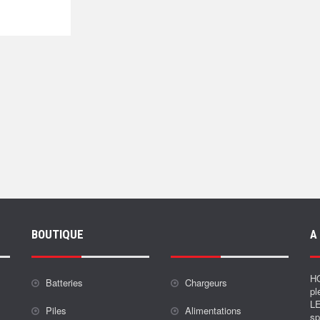
BOUTIQUE
A
HO
Batteries
Chargeurs
pl
LE
Piles
Alimentations
sp